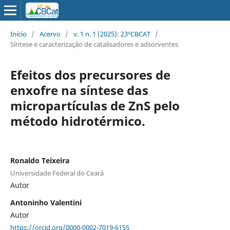
Início
/
Acervo
/
v. 1 n. 1 (2025): 23ºCBCAT
/
Síntese e caracterização de catalisadores e adsorventes
Efeitos dos precursores de
enxofre na síntese das
micropartículas de ZnS pelo
método hidrotérmico.
Ronaldo Teixeira
Universidade Federal do Ceará
Autor
Antoninho Valentini
Autor
https://orcid.org/0000-0002-7019-6155