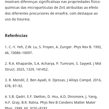
mostram diferenças significativas nas propriedades físico-
químicas das micropartículas de ZnS atribuídas ao efeito
dos diferentes precursores de enxofre, com destaque ao
uso da tioureia.
Referências
1. C.-Y. Yeh, Z.W. Lu, S. Froyen, A. Zunger. Phys Rev B. 1992,
46, 10086–10097.
2. R.A. Khaparde, S.A. Acharya, P. Tumram, S. Sayyed. J Mol
Struct. 2025, 1329, 141452.
3. R. Mendil, Z. Ben Ayadi, K. Djessas. J Alloys Compd. 2016,
678, 87–92.
4. S.B. Qadri, E.F. Skelton, D. Hsu, A.D. Dinsmore, J. Yang,
H.F. Gray, B.R. Ratna. Phys Rev B Condens Matter Mater
Phys. 1999, 60, 9191–9193.