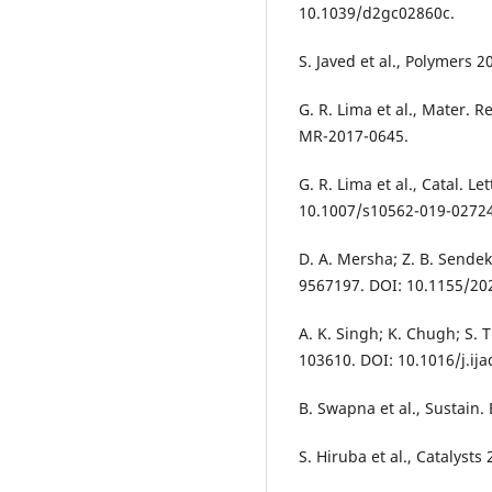
10.1039/d2gc02860c.
S. Javed et al., Polymers 
G. R. Lima et al., Mater. 
MR-2017-0645.
G. R. Lima et al., Catal. L
10.1007/s10562-019-02724
D. A. Mersha; Z. B. Sendeki
9567197. DOI: 10.1155/20
A. K. Singh; K. Chugh; S. 
103610. DOI: 10.1016/j.ij
B. Swapna et al., Sustain
S. Hiruba et al., Catalysts