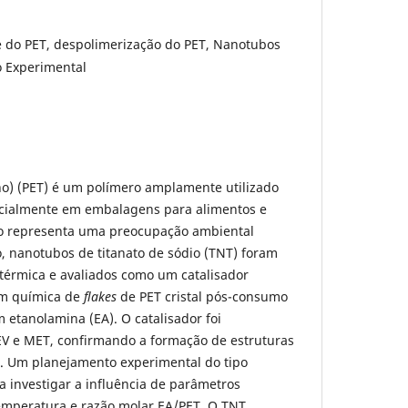
e do PET, despolimerização do PET, Nanotubos
o Experimental
leno) (PET) é um polímero amplamente utilizado
ecialmente em embalagens para alimentos e
o representa uma preocupação ambiental
do, nanotubos de titanato de sódio (TNT) foram
rotérmica e avaliados como um catalisador
em química de
flakes
de PET cristal pós-consumo
 etanolamina (EA). O catalisador foi
EV e MET, confirmando a formação de estruturas
o. Um planejamento experimental do tipo
a investigar a influência de parâmetros
emperatura e razão molar EA/PET. O TNT