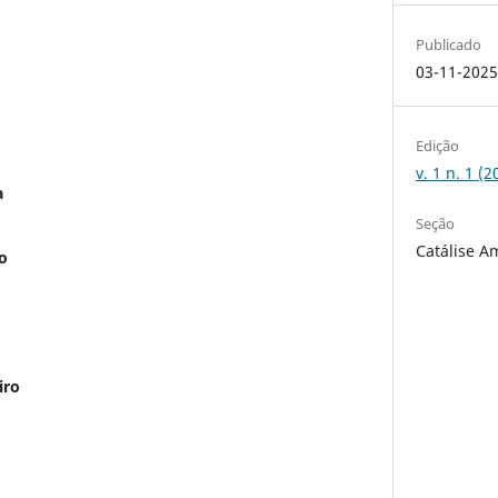
Publicado
03-11-202
Edição
v. 1 n. 1 (
a
Seção
Catálise A
o
iro