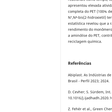
apresentou elevada ativid
completa do PET (100% de
N¹,N⁴-bis(2-hidroxietil) t
estatística revelou que a r
rendimento do monômero. 
a aminólise do PET, contr
reciclagem química.
Referências
Abiplast. As Indústrias d
Brasil - Perfil 2023; 2024.
D. Cevher; S. Sürdem, Int.
10.1016/j.ijadhadh.2020.1
Z. Fehér et al., Green Che