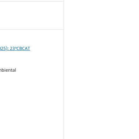
5
2025): 23ºCBCAT
mbiental