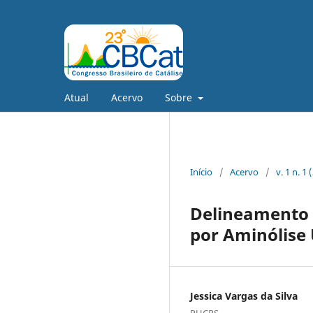
Atual
Acervo
Sobre
Início
/
Acervo
/
v. 1 n. 1
Delineamento 
por Aminólise 
Jessica Vargas da Silva
PUCRS