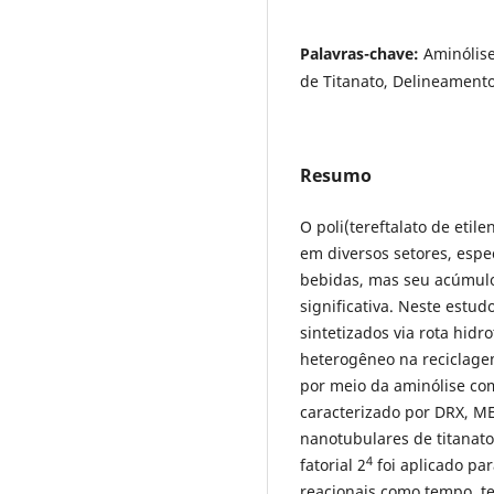
Palavras-chave:
Aminólis
de Titanato, Delineament
Resumo
O poli(tereftalato de eti
em diversos setores, esp
bebidas, mas seu acúmul
significativa. Neste estu
sintetizados via rota hid
heterogêneo na reciclag
por meio da aminólise com
caracterizado por DRX, M
nanotubulares de titanat
4
fatorial 2
foi aplicado par
reacionais como tempo, t