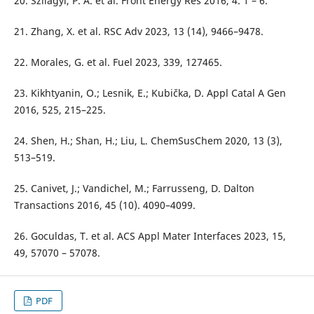
20. Szilágyi, P. Á. et al. Front Energy Res 2016, 4. 1 – 6.
21. Zhang, X. et al. RSC Adv 2023, 13 (14), 9466–9478.
22. Morales, G. et al. Fuel 2023, 339, 127465.
23. Kikhtyanin, O.; Lesnik, E.; Kubička, D. Appl Catal A Gen
2016, 525, 215–225.
24. Shen, H.; Shan, H.; Liu, L. ChemSusChem 2020, 13 (3),
513–519.
25. Canivet, J.; Vandichel, M.; Farrusseng, D. Dalton
Transactions 2016, 45 (10). 4090–4099.
26. Goculdas, T. et al. ACS Appl Mater Interfaces 2023, 15,
49, 57070 – 57078.
PDF