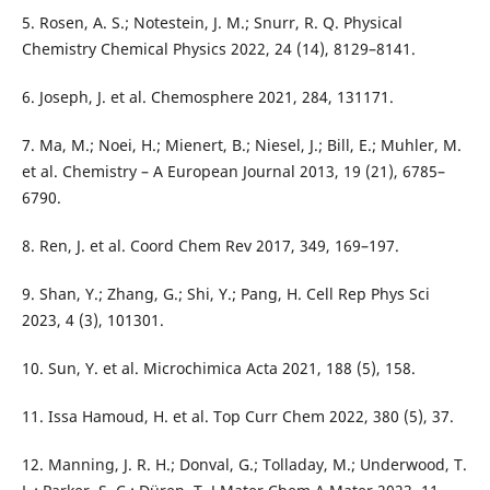
5. Rosen, A. S.; Notestein, J. M.; Snurr, R. Q. Physical
Chemistry Chemical Physics 2022, 24 (14), 8129–8141.
6. Joseph, J. et al. Chemosphere 2021, 284, 131171.
7. Ma, M.; Noei, H.; Mienert, B.; Niesel, J.; Bill, E.; Muhler, M.
et al. Chemistry – A European Journal 2013, 19 (21), 6785–
6790.
8. Ren, J. et al. Coord Chem Rev 2017, 349, 169–197.
9. Shan, Y.; Zhang, G.; Shi, Y.; Pang, H. Cell Rep Phys Sci
2023, 4 (3), 101301.
10. Sun, Y. et al. Microchimica Acta 2021, 188 (5), 158.
11. Issa Hamoud, H. et al. Top Curr Chem 2022, 380 (5), 37.
12. Manning, J. R. H.; Donval, G.; Tolladay, M.; Underwood, T.