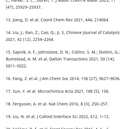
L.; Parker, S. C.; Düren, T. J Mater Chem A Mater 2023, 11
(47), 25929–25937.
13. Jiang, D. et al. Coord Chem Rev 2021, 444, 214064.
14. Liu, J.; Ran, Z.; Cao, Q.; Ji, S. Chinese Journal of Catalysis
2021, 42 (12), 2254–2264.
15. Sapnik, A. F.; Johnstone, D. N.; Collins, S. M.; Divitini, G.;
Bumstead, A. M. et al. Dalton Transactions 2021, 50 (14),
5011–5022.
16. Fang, Z. et al. J Am Chem Soc 2014, 136 (27), 9627–9636.
17. Sun, Y. et al. Microchimica Acta 2021, 188 (5), 158.
18. Ferguson, A. et al. Nat Chem 2016, 8 (3), 250–257.
19. Liu, N. et al. J Colloid Interface Sci 2022, 612, 1–12.