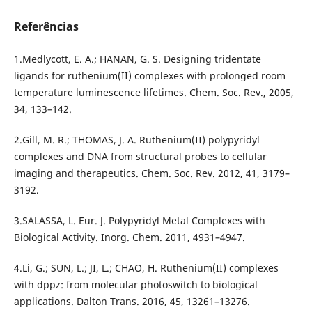
Referências
1.Medlycott, E. A.; HANAN, G. S. Designing tridentate
ligands for ruthenium(II) complexes with prolonged room
temperature luminescence lifetimes. Chem. Soc. Rev., 2005,
34, 133–142.
2.Gill, M. R.; THOMAS, J. A. Ruthenium(II) polypyridyl
complexes and DNA from structural probes to cellular
imaging and therapeutics. Chem. Soc. Rev. 2012, 41, 3179–
3192.
3.SALASSA, L. Eur. J. Polypyridyl Metal Complexes with
Biological Activity. Inorg. Chem. 2011, 4931–4947.
4.Li, G.; SUN, L.; JI, L.; CHAO, H. Ruthenium(II) complexes
with dppz: from molecular photoswitch to biological
applications. Dalton Trans. 2016, 45, 13261–13276.