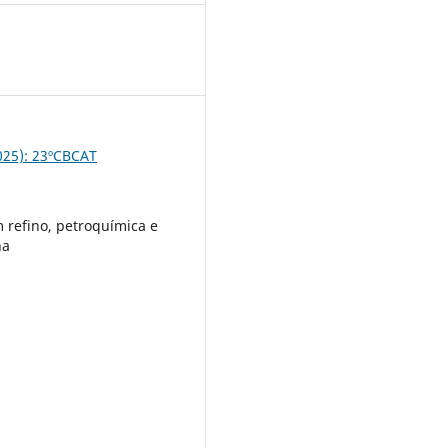
5
2025): 23ºCBCAT
m refino, petroquímica e
na