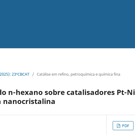
 (2025): 23ºCBCAT
/
Catálise em refino, petroquímica e química fina
o n-hexano sobre catalisadores Pt-N
a nanocristalina
PDF