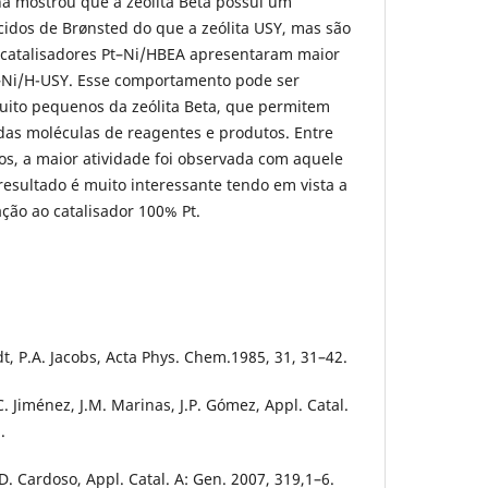
ina mostrou que a zeólita Beta possui um
idos de Brønsted do que a zeólita USY, mas são
 catalisadores Pt–Ni/HBEA apresentaram maior
t–Ni/H-USY. Esse comportamento pode ser
 muito pequenos da zeólita Beta, que permitem
das moléculas de reagentes e produtos. Entre
cos, a maior atividade foi observada com aquele
resultado é muito interessante tendo em vista a
ção ao catalisador 100% Pt.
t, P.A. Jacobs, Acta Phys. Chem.1985, 31, 31–42.
C. Jiménez, J.M. Marinas, J.P. Gómez, Appl. Catal.
.
 D. Cardoso, Appl. Catal. A: Gen. 2007, 319,1–6.