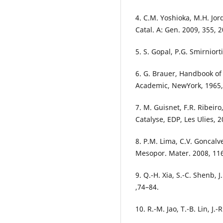
4. C.M. Yoshioka, M.H. Jor
Catal. A: Gen. 2009, 355, 
5. S. Gopal, P.G. Smirniorti
6. G. Brauer, Handbook of 
Academic, NewYork, 1965,
7. M. Guisnet, F.R. Ribeir
Catalyse, EDP, Les Ulies, 
8. P.M. Lima, C.V. Goncalve
Mesopor. Mater. 2008, 116
9. Q.-H. Xia, S.-C. Shenb, J
,74–84.
10. R.-M. Jao, T.-B. Lin, J.