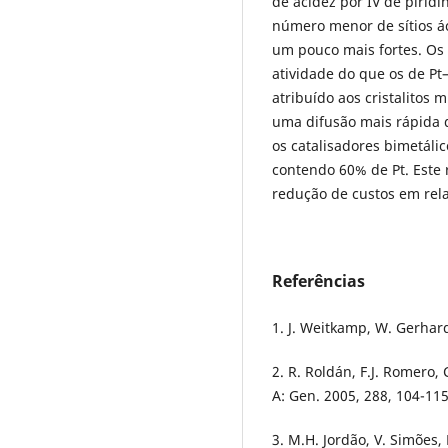
de acidez por IV de pirid
número menor de sítios ác
um pouco mais fortes. Os
atividade do que os de P
atribuído aos cristalitos
uma difusão mais rápida 
os catalisadores bimetáli
contendo 60% de Pt. Este 
redução de custos em rela
Referências
1. J. Weitkamp, W. Gerhard
2. R. Roldán, F.J. Romero, 
A: Gen. 2005, 288, 104-115
3. M.H. Jordão, V. Simões,