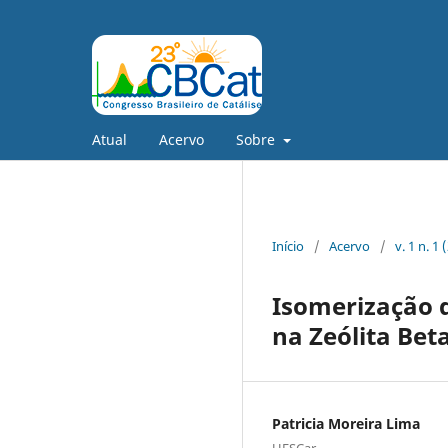
Atual
Acervo
Sobre
Início
/
Acervo
/
v. 1 n. 1
Isomerização d
na Zeólita Bet
Patricia Moreira Lima
UFSCar