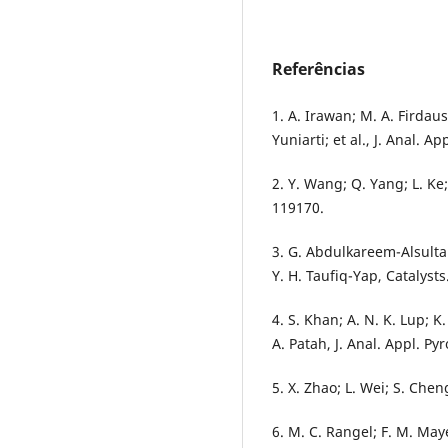
Referências
1. A. Irawan; M. A. Firdau
Yuniarti; et al., J. Anal. A
2. Y. Wang; Q. Yang; L. Ke; 
119170.
3. G. Abdulkareem-Alsultan
Y. H. Taufiq-Yap, Catalysts
4. S. Khan; A. N. K. Lup; K
A. Patah, J. Anal. Appl. Pyr
5. X. Zhao; L. Wei; S. Cheng
6. M. C. Rangel; F. M. May