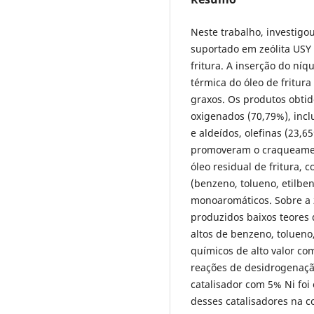
Neste trabalho, investigo
suportado em zeólita USY n
fritura. A inserção do níqu
térmica do óleo de fritur
graxos. Os produtos obt
oxigenados (70,79%), incl
e aldeídos, olefinas (23,6
promoveram o craqueament
óleo residual de fritura,
(benzeno, tolueno, etilbe
monoaromáticos. Sobre a z
produzidos baixos teores
altos de benzeno, tolueno
químicos de alto valor co
reações de desidrogenaçã
catalisador com 5% Ni foi
desses catalisadores na c