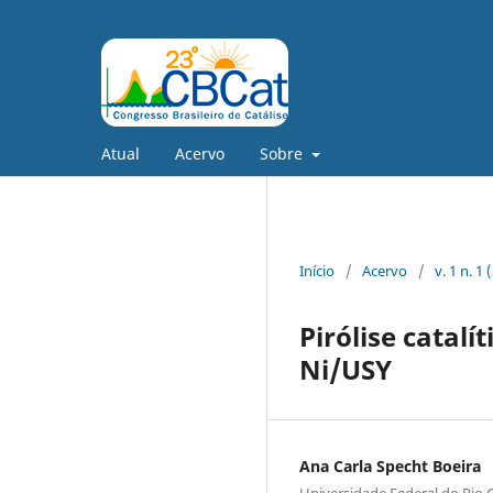
Atual
Acervo
Sobre
Início
/
Acervo
/
v. 1 n. 1
Pirólise catalí
Ni/USY
Ana Carla Specht Boeira
Universidade Federal do Rio 