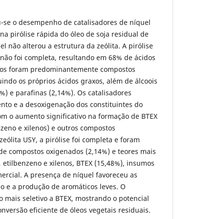
u-se o desempenho de catalisadores de níquel
a pirólise rápida do óleo de soja residual de
el não alterou a estrutura da zeólita. A pirólise
a não foi completa, resultando em 68% de ácidos
idos foram predominantemente compostos
uindo os próprios ácidos graxos, além de álcoois
5%) e parafinas (2,14%). Os catalisadores
o e a desoxigenação dos constituintes do
 com o aumento significativo na formação de BTEX
nzeno e xilenos) e outros compostos
eólita USY, a pirólise foi completa e foram
 de compostos oxigenados (2,14%) e teores mais
, etilbenzeno e xilenos, BTEX (15,48%), insumos
mercial. A presença de níquel favoreceu as
o e a produção de aromáticos leves. O
 o mais seletivo a BTEX, mostrando o potencial
onversão eficiente de óleos vegetais residuais.