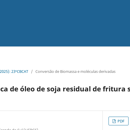
 (2025): 23ºCBCAT
/
Conversão de Biomassa e moléculas derivadas
tica de óleo de soja residual de fritura 
PDF
Grande do Sul (UFRGS)