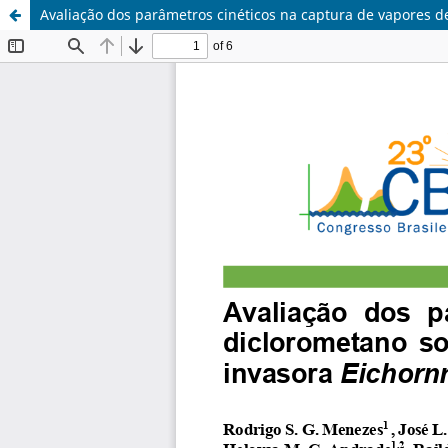
Avaliação dos parâmetros cinéticos na captura de vapores d