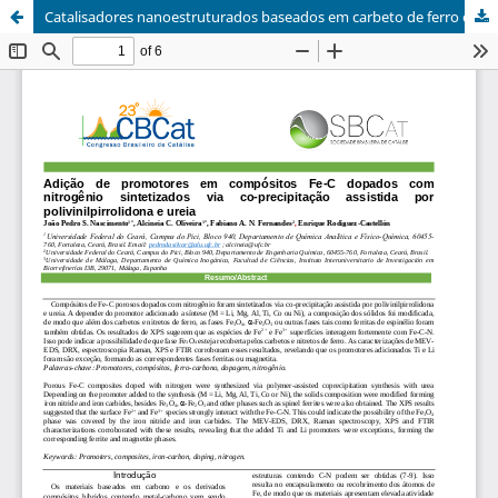
Catalisadores nanoestruturados baseados em carbeto de ferro contendo promotores metálicos via co-precipitação modulada por polivinilpirrolidona (PVP)