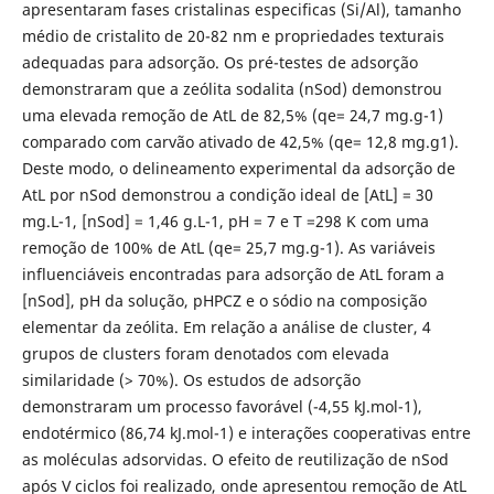
apresentaram fases cristalinas especificas (Si/Al), tamanho
médio de cristalito de 20-82 nm e propriedades texturais
adequadas para adsorção. Os pré-testes de adsorção
demonstraram que a zeólita sodalita (nSod) demonstrou
uma elevada remoção de AtL de 82,5% (qe= 24,7 mg.g-1)
comparado com carvão ativado de 42,5% (qe= 12,8 mg.g1).
Deste modo, o delineamento experimental da adsorção de
AtL por nSod demonstrou a condição ideal de [AtL] = 30
mg.L-1, [nSod] = 1,46 g.L-1, pH = 7 e T =298 K com uma
remoção de 100% de AtL (qe= 25,7 mg.g-1). As variáveis
influenciáveis encontradas para adsorção de AtL foram a
[nSod], pH da solução, pHPCZ e o sódio na composição
elementar da zeólita. Em relação a análise de cluster, 4
grupos de clusters foram denotados com elevada
similaridade (> 70%). Os estudos de adsorção
demonstraram um processo favorável (-4,55 kJ.mol-1),
endotérmico (86,74 kJ.mol-1) e interações cooperativas entre
as moléculas adsorvidas. O efeito de reutilização de nSod
após V ciclos foi realizado, onde apresentou remoção de AtL