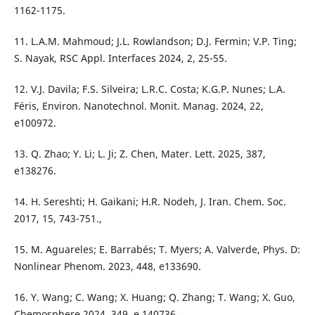
1162-1175.
11. L.A.M. Mahmoud; J.L. Rowlandson; D.J. Fermin; V.P. Ting;
S. Nayak, RSC Appl. Interfaces 2024, 2, 25-55.
12. V.J. Davila; F.S. Silveira; L.R.C. Costa; K.G.P. Nunes; L.A.
Féris, Environ. Nanotechnol. Monit. Manag. 2024, 22,
e100972.
13. Q. Zhao; Y. Li; L. Ji; Z. Chen, Mater. Lett. 2025, 387,
e138276.
14. H. Sereshti; H. Gaikani; H.R. Nodeh, J. Iran. Chem. Soc.
2017, 15, 743-751.,
15. M. Aguareles; E. Barrabés; T. Myers; A. Valverde, Phys. D:
Nonlinear Phenom. 2023, 448, e133690.
16. Y. Wang; C. Wang; X. Huang; Q. Zhang; T. Wang; X. Guo,
Chemosphere 2024, 349, e 140736.