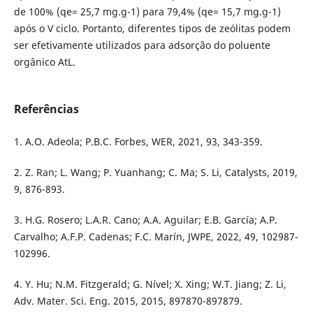
de 100% (qe= 25,7 mg.g-1) para 79,4% (qe= 15,7 mg.g-1)
após o V ciclo. Portanto, diferentes tipos de zeólitas podem
ser efetivamente utilizados para adsorção do poluente
orgânico AtL.
Referências
1. A.O. Adeola; P.B.C. Forbes, WER, 2021, 93, 343-359.
2. Z. Ran; L. Wang; P. Yuanhang; C. Ma; S. Li, Catalysts, 2019,
9, 876-893.
3. H.G. Rosero; L.A.R. Cano; A.A. Aguilar; E.B. García; A.P.
Carvalho; A.F.P. Cadenas; F.C. Marín, JWPE, 2022, 49, 102987-
102996.
4. Y. Hu; N.M. Fitzgerald; G. Nível; X. Xing; W.T. Jiang; Z. Li,
Adv. Mater. Sci. Eng. 2015, 2015, 897870-897879.