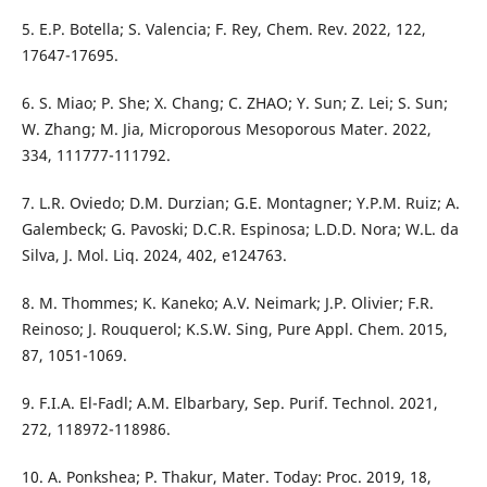
5. E.P. Botella; S. Valencia; F. Rey, Chem. Rev. 2022, 122,
17647-17695.
6. S. Miao; P. She; X. Chang; C. ZHAO; Y. Sun; Z. Lei; S. Sun;
W. Zhang; M. Jia, Microporous Mesoporous Mater. 2022,
334, 111777-111792.
7. L.R. Oviedo; D.M. Durzian; G.E. Montagner; Y.P.M. Ruiz; A.
Galembeck; G. Pavoski; D.C.R. Espinosa; L.D.D. Nora; W.L. da
Silva, J. Mol. Liq. 2024, 402, e124763.
8. M. Thommes; K. Kaneko; A.V. Neimark; J.P. Olivier; F.R.
Reinoso; J. Rouquerol; K.S.W. Sing, Pure Appl. Chem. 2015,
87, 1051-1069.
9. F.I.A. El-Fadl; A.M. Elbarbary, Sep. Purif. Technol. 2021,
272, 118972-118986.
10. A. Ponkshea; P. Thakur, Mater. Today: Proc. 2019, 18,