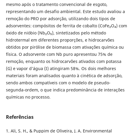
mesmo após o tratamento convencional de esgoto,
representando um desafio ambiental. Este estudo avaliou a
remoção do PRO por adsorção, utilizando dois tipos de
adsorventes: compósitos de ferrita de cobalto (CoFe₂O₄) com
óxido de nióbio (Nb₂O₅), sintetizados pelo método
hidrotermal em diferentes proporções, e hidrocarvões
obtidos por pirólise de biomassa com ativações química ou
física. O adsorvente com Nb puro apresentou 75% de
remoção, enquanto os hidrocarvões ativados com potassa
(G) e vapor d’água (I) atingiram 58%. Os dois melhores
materiais foram analisados quanto à cinética de adsorção,
sendo ambos compatíveis com o modelo de pseudo-
segunda-ordem, o que indica predominância de interações
químicas no processo.
Referências
1. Ali, S. H., & Puppim de Oliveira, J. A. Environmental