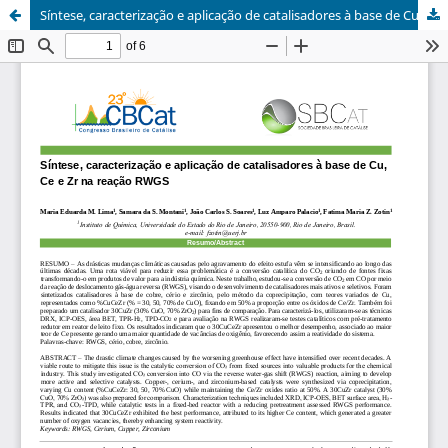
Síntese, caracterização e aplicação de catalisadores à base de Cu, Ce e Zr na reação RWGS