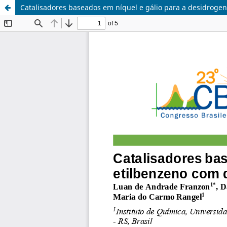
Catalisadores baseados em níquel e gálio para a desidroge