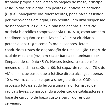
trabalho propôs a conversão do bagaço de malte, principal
resíduo das cervejarias, em pontos quânticos de carbono
(CQDs), nanopartículas fluorescentes, por síntese assistida
por micro-ondas em água. Isso resultou em uma suspensão
de nanopartículas que exibiram não apenas superfície
oxidada hidrofílica comprovada via FTIR-ATR, como também
rendimento quântico relativo de 0,70. Para elucidar o
potencial dos CQDs como fotocatalisadores, foram
conduzidos testes de degradação de uma solução 3 mg/L de
azul de metileno (AM) em reator batelada iluminado por
lâmpada de xenônio 45 W. Nesses testes, a suspensão,
mesmo diluída na razão 1:100, foi capaz de remover 76% do
AM em 4 h, ao passo que a fotólise direta alcançou apenas
10%. Assim, conclui-se que a sinergia entre os CQDs e o
processo fotoassistido levou a uma maior formação de
radicais livres, comprovando a obtenção de catalisadores à
base de carbono de baixo custo a partir do resíduo
cervejeiro.