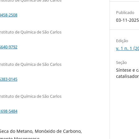
Publicado
0458-2508
03-11-202
nstituto de Química de São Carlos
Edição
6640-9792
v. 1 n. 1 (
Seção
nstituto de Química de São Carlos
Síntese e 
catalisado
5383-0145
nstituto de Química de São Carlos
1698-5484
Seca do Metano, Monóxido de Carbono,
stimento Mesoporoso