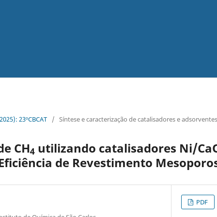
 (2025): 23ºCBCAT
/
Síntese e caracterização de catalisadores e adsorvente
de CH
utilizando catalisadores Ni/Ca
4
 Eficiência de Revestimento Mesoporo
PDF
nstituto de Química de São Carlos