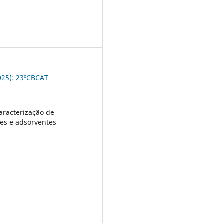
5
2025): 23ºCBCAT
caracterização de
res e adsorventes