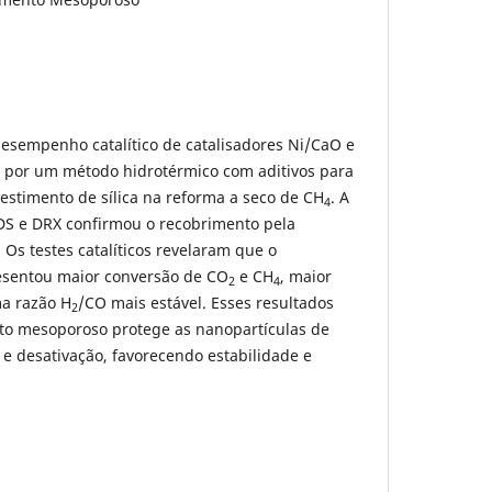
desempenho catalítico de catalisadores Ni/CaO e
s por um método hidrotérmico com aditivos para
vestimento de sílica na reforma a seco de CH
. A
4
DS e DRX confirmou o recobrimento pela
 Os testes catalíticos revelaram que o
resentou maior conversão de CO
e CH
, maior
2
4
ma razão H
/CO mais estável. Esses resultados
2
to mesoporoso protege as nanopartículas de
 e desativação, favorecendo estabilidade e