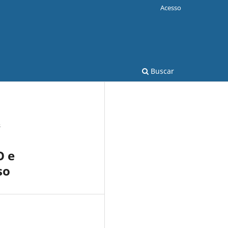
Acesso
Buscar
s
O e
so