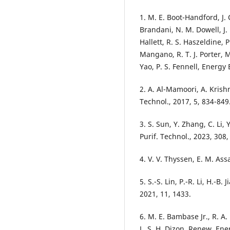
1. M. E. Boot-Handford, J. 
Brandani, N. M. Dowell, J. 
Hallett, R. S. Haszeldine, 
Mangano, R. T. J. Porter, M
Yao, P. S. Fennell, Energy 
2. A. Al-Mamoori, A. Kris
Technol., 2017, 5, 834-849
3. S. Sun, Y. Zhang, C. Li,
Purif. Technol., 2023, 308
4. V. V. Thyssen, E. M. Ass
5. S.-S. Lin, P.-R. Li, H.-B.
2021, 11, 1433.
6. M. E. Bambase Jr., R. A
L. S. H. Dizon. Renew. Ene