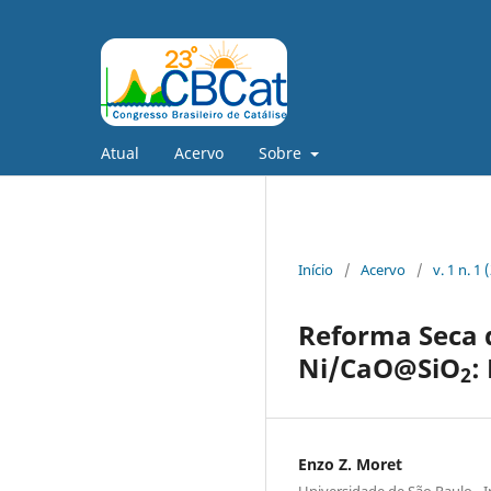
Atual
Acervo
Sobre
Início
/
Acervo
/
v. 1 n. 1
Reforma Seca 
Ni/CaO@SiO
:
2
Enzo Z. Moret
Universidade de São Paulo - I