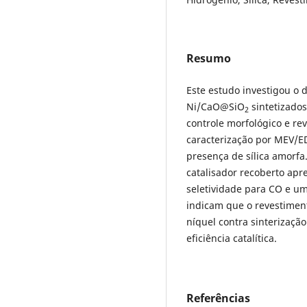
Resumo
Este estudo investigou o 
Ni/CaO@SiO
sintetizado
2
controle morfológico e re
caracterização por MEV/E
presença de sílica amorfa.
catalisador recoberto ap
seletividade para CO e u
indicam que o revestimen
níquel contra sinterização
eficiência catalítica.
Referências