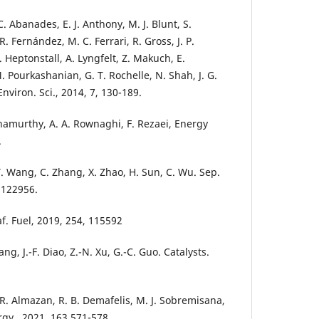
C. Abanades, E. J. Anthony, M. J. Blunt, S.
R. Fernández, M. C. Ferrari, R. Gross, J. P.
P. Heptonstall, A. Lyngfelt, Z. Makuch, E.
. Pourkashanian, G. T. Rochelle, N. Shah, J. G.
Environ. Sci., 2014, 7, 130-189.
hnamurthy, A. A. Rownaghi, F. Rezaei, Energy
.
 Y. Wang, C. Zhang, X. Zhao, H. Sun, C. Wu. Sep.
, 122956.
af. Fuel, 2019, 254, 115592
 Jiang, J.-F. Diao, Z.-N. Xu, G.-C. Guo. Catalysts.
. R. Almazan, R. B. Demafelis, M. J. Sobremisana,
rgy., 2021, 163 571-578.