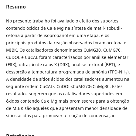
Resumo
No presente trabalho
foi avaliado o efeito dos suportes
contendo óxidos de Ca e Mg na síntese de metil-isobutil-
cetona a partir de isopropanol em uma etapa, e os
principais produtos da reação observados foram acetona e
MIBK. Os catalisadores denominados CuMG30, CuMG70,
CuDOL e CuCAL foram caracterizados por análise elementar
(FRX), difração de raios X (DRX), análise textural (BET), e
dessorção a temperatura programada de amônia (TPD-NH
).
3
A densidade de sítios ácidos dos catalisadores aumentou na
seguinte ordem CuCAL< CuDOL<CuMG70<CuMg30. Estes
resultados sugerem que os catalisadores suportados em
óxidos contendo Ca e Mg mais promissores para a obtenção
de MIBK são aqueles que apresentam menor densidade de
sítios ácidos para promover a reação de condensação.
Referências