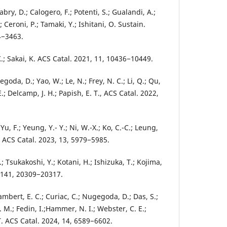
abry, D.; Calogero, F.; Potenti, S.; Gualandi, A.;
 Ceroni, P.; Tamaki, Y.; Ishitani, O. Sustain.
4−3463.
.; Sakai, K. ACS Catal. 2021, 11, 10436−10449.
oda, D.; Yao, W.; Le, N.; Frey, N. C.; Li, Q.; Qu,
E.; Delcamp, J. H.; Papish, E. T., ACS Catal. 2022,
 Yu, F.; Yeung, Y.- Y.; Ni, W.-X.; Ko, C.-C.; Leung,
M. ACS Catal. 2023, 13, 5979−5985.
; Tsukakoshi, Y.; Kotani, H.; Ishizuka, T.; Kojima,
, 141, 20309−20317.
Lambert, E. C.; Curiac, C.; Nugegoda, D.; Das, S.;
L. M.; Fedin, I.;Hammer, N. I.; Webster, C. E.;
 T. ACS Catal. 2024, 14, 6589−6602.