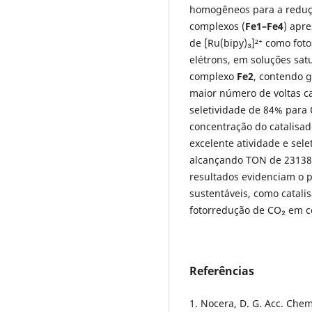
homogêneos para a redução
complexos (
Fe1–Fe4
) apre
de [Ru(bipy)₃]²⁺ como foto
elétrons, em soluções sa
complexo
Fe2
, contendo g
maior número de voltas ca
seletividade de 84% para 
concentração do catalisad
excelente atividade e sel
alcançando TON de 23138 
resultados evidenciam o p
sustentáveis, como catalis
fotorredução de CO₂ em c
Referências
1. Nocera, D. G. Acc. Chem