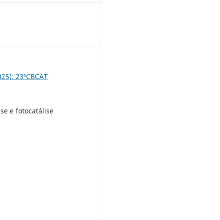
5
2025): 23ºCBCAT
ise e fotocatálise