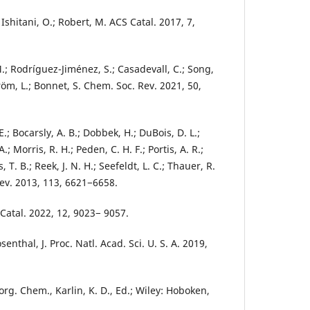
 Ishitani, O.; Robert, M. ACS Catal. 2017, 7,
M.; Rodríguez-Jiménez, S.; Casadevall, C.; Song,
öm, L.; Bonnet, S. Chem. Soc. Rev. 2021, 50,
E.; Bocarsly, A. B.; Dobbek, H.; DuBois, D. L.;
 A.; Morris, R. H.; Peden, C. H. F.; Portis, A. R.;
T. B.; Reek, J. N. H.; Seefeldt, L. C.; Thauer, R.
Rev. 2013, 113, 6621−6658.
S Catal. 2022, 12, 9023− 9057.
senthal, J. Proc. Natl. Acad. Sci. U. S. A. 2019,
norg. Chem., Karlin, K. D., Ed.; Wiley: Hoboken,