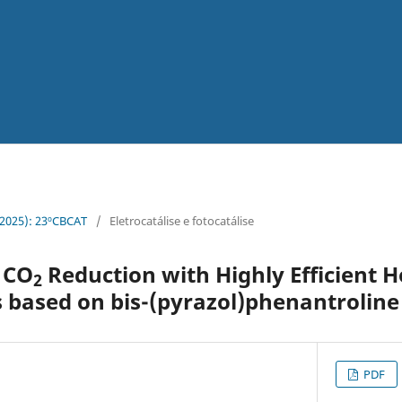
 (2025): 23ºCBCAT
/
Eletrocatálise e fotocatálise
 CO
Reduction with Highly Efficient
2
ts based on bis-(pyrazol)phenantroline
PDF