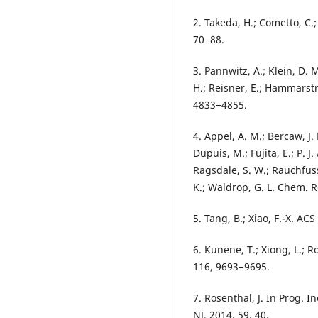
2. Takeda, H.; Cometto, C.;
70−88.
3. Pannwitz, A.; Klein, D. 
H.; Reisner, E.; Hammarstr
4833−4855.
4. Appel, A. M.; Bercaw, J. 
Dupuis, M.; Fujita, E.; P. J.
Ragsdale, S. W.; Rauchfuss, 
K.; Waldrop, G. L. Chem. 
5. Tang, B.; Xiao, F.-X. AC
6. Kunene, T.; Xiong, L.; Ro
116, 9693−9695.
7. Rosenthal, J. In Prog. I
NJ, 2014, 59, 40.