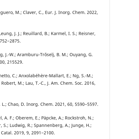
guero, M.; Claver, C., Eur. J. Inorg. Chem. 2022,
Leung, J. J.; Reuillard, B.; Karmel, I. S.; Reisner,
2752−2875.
g, J.-W.; Aramburu-Trǒselj, B. M.; Ouyang, G.
00, 215529.
metto, C.; Anxolabéhère-Mallart, E.; Ng, S.-M.;
.; Robert, M.; Lau, T.-C., J. Am. Chem. Soc. 2016,
n, L.; Chao, D. Inorg. Chem. 2021, 60, 5590−5597.
l, A. F.; Oberem, E.; Päpcke, A.; Rockstroh, N.;
 S.; Ludwig, R.; Spannenberg, A.; Junge, H.;
S Catal. 2019, 9, 2091−2100.