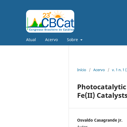
Atual
Acervo
Sobre
Início
/
Acervo
/
v. 1 n. 1
Photocatalytic
Fe(II) Catalys
Osvaldo Casagrande Jr.
Autor