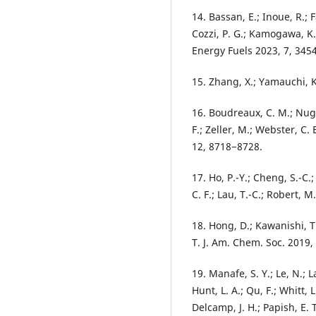
14. Bassan, E.; Inoue, R.; F
Cozzi, P. G.; Kamogawa, K.;
Energy Fuels 2023, 7, 345
15. Zhang, X.; Yamauchi, K
16. Boudreaux, C. M.; Nugeg
F.; Zeller, M.; Webster, C. 
12, 8718−8728.
17. Ho, P.-Y.; Cheng, S.-C.;
C. F.; Lau, T.-C.; Robert, 
18. Hong, D.; Kawanishi, T.
T. J. Am. Chem. Soc. 2019
19. Manafe, S. Y.; Le, N.; 
Hunt, L. A.; Qu, F.; Whitt, 
Delcamp, J. H.; Papish, E.