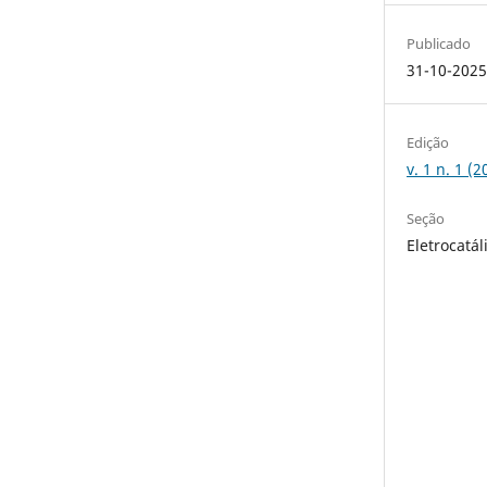
Publicado
31-10-202
Edição
v. 1 n. 1 (
Seção
Eletrocatál