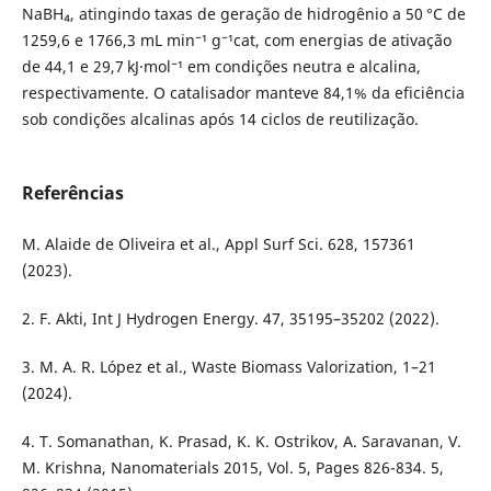
NaBH₄, atingindo taxas de geração de hidrogênio a 50 °C de
1259,6 e 1766,3 mL min⁻¹ g⁻¹cat, com energias de ativação
de 44,1 e 29,7 kJ·mol⁻¹ em condições neutra e alcalina,
respectivamente. O catalisador manteve 84,1% da eficiência
sob condições alcalinas após 14 ciclos de reutilização.
Referências
M. Alaide de Oliveira et al., Appl Surf Sci. 628, 157361
(2023).
2. F. Akti, Int J Hydrogen Energy. 47, 35195–35202 (2022).
3. M. A. R. López et al., Waste Biomass Valorization, 1–21
(2024).
4. T. Somanathan, K. Prasad, K. K. Ostrikov, A. Saravanan, V.
M. Krishna, Nanomaterials 2015, Vol. 5, Pages 826-834. 5,