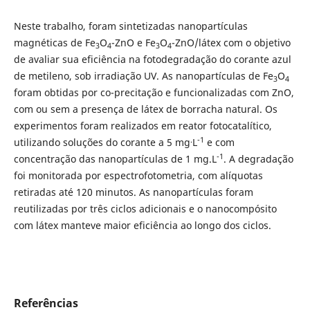
Neste trabalho, foram sintetizadas nanopartículas
magnéticas de Fe
O
-ZnO e Fe
O
-ZnO/látex com o objetivo
3
4
3
4
de avaliar sua eficiência na fotodegradação do corante azul
de metileno, sob irradiação UV. As nanopartículas de Fe
O
3
4
foram obtidas por co-precitação e funcionalizadas com ZnO,
com ou sem a presença de látex de borracha natural. Os
experimentos foram realizados em reator fotocatalítico,
.
-1
utilizando soluções do corante a 5 mg
L
e com
-1
concentração das nanopartículas de 1 mg.L
. A degradação
foi monitorada por espectrofotometria, com alíquotas
retiradas até 120 minutos. As nanopartículas foram
reutilizadas por três ciclos adicionais e o nanocompósito
com látex manteve maior eficiência ao longo dos ciclos.
Referências