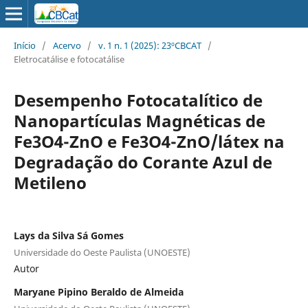
Início
/
Acervo
/
v. 1 n. 1 (2025): 23ºCBCAT
/
Eletrocatálise e fotocatálise
Desempenho Fotocatalítico de
Nanopartículas Magnéticas de
Fe3O4-ZnO e Fe3O4-ZnO/látex na
Degradação do Corante Azul de
Metileno
Lays da Silva Sá Gomes
Universidade do Oeste Paulista (UNOESTE)
Autor
Maryane Pipino Beraldo de Almeida