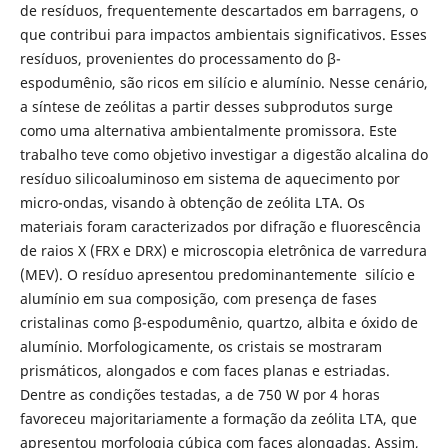
de resíduos, frequentemente descartados em barragens, o
que contribui para impactos ambientais significativos. Esses
resíduos, provenientes do processamento do β-
espodumênio, são ricos em silício e alumínio. Nesse cenário,
a síntese de zeólitas a partir desses subprodutos surge
como uma alternativa ambientalmente promissora. Este
trabalho teve como objetivo investigar a digestão alcalina do
resíduo silicoaluminoso em sistema de aquecimento por
micro-ondas, visando à obtenção de zeólita LTA. Os
materiais foram caracterizados por difração e fluorescência
de raios X (FRX e DRX) e microscopia eletrônica de varredura
(MEV). O resíduo apresentou predominantemente silício e
alumínio em sua composição, com presença de fases
cristalinas como β-espodumênio, quartzo, albita e óxido de
alumínio. Morfologicamente, os cristais se mostraram
prismáticos, alongados e com faces planas e estriadas.
Dentre as condições testadas, a de 750 W por 4 horas
favoreceu majoritariamente a formação da zeólita LTA, que
apresentou morfologia cúbica com faces alongadas. Assim,