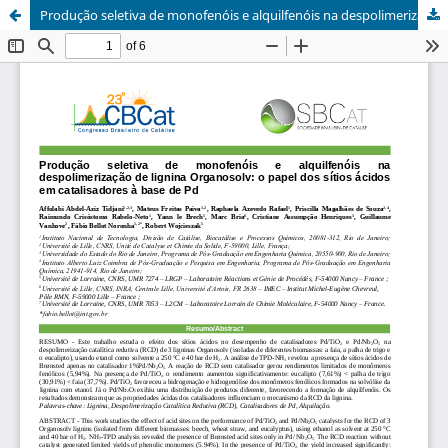
Produção seletiva de monofenóis e alquilfenóis na despolimerização de lignina Organosolv: o papel dos sítios ácidos em catalisadores à base de Pd